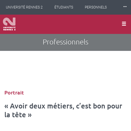
Panneau de gestion des cookies
Aller
⸱⸱⸱
UNIVERSITÉ RENNES 2
ÉTUDIANTS
PERSONNELS
au
contenu
principal
INTERNATIONAL
PROFESSIONNELS
BIBLIOTHÈQUES
LES NOUVELLES DE RENNES 2
Professionnels
Type
Portrait
d'article
« Avoir deux métiers, c’est bon pour
la tête »