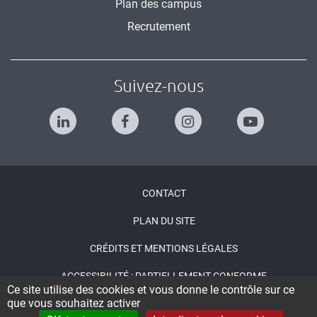
Plan des campus
Recrutement
Suivez-nous
Menu
CONTACT
Pied
PLAN DU SITE
de
CRÉDITS ET MENTIONS LÉGALES
page
ACCESSIBILITÉ : PARTIELLEMENT CONFORME
Ce site utilise des cookies et vous donne le contrôle sur ce
que vous souhaitez activer
INFORMATIQUE ET LIBERTÉS