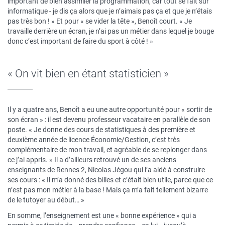
important de bien assimiler la programmation, car tout se fait sur
informatique - je dis ça alors que je n’aimais pas ça et que je n’étais
pas très bon ! » Et pour « se vider la tête », Benoît court. « Je
travaille derrière un écran, je n’ai pas un métier dans lequel je bouge
donc c’est important de faire du sport à côté ! »
« On vit bien en étant statisticien »
Il y a quatre ans, Benoît a eu une autre opportunité pour « sortir de
son écran » : il est devenu professeur vacataire en parallèle de son
poste. « Je donne des cours de statistiques à des première et
deuxième année de licence Économie/Gestion, c’est très
complémentaire de mon travail, et agréable de se replonger dans
ce j’ai appris. » Il a d’ailleurs retrouvé un de ses anciens
enseignants de Rennes 2, Nicolas Jégou qui l’a aidé à construire
ses cours : « Il m’a donné des billes et c’était bien utile, parce que ce
n’est pas mon métier à la base ! Mais ça m’a fait tellement bizarre
de le tutoyer au début… »
En somme, l’enseignement est une « bonne expérience » qui a